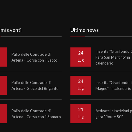
imi eventi
Ultime news
Inserita "Granfondo C
24
Palio delle Contrade di
Fara San Martino" in
Artena - Corsa con il Sacco
o
Lug
calendario
24
Palio delle Contrade di
Inserita "Granfondo 
Artena - Gioco del Brigante
Magno" in calendario
o
Lug
21
Palio delle Contrade di
Attivate le iscrizioni 
Artena - Corsa con il Somaro
gara "Route 50"
o
Lug