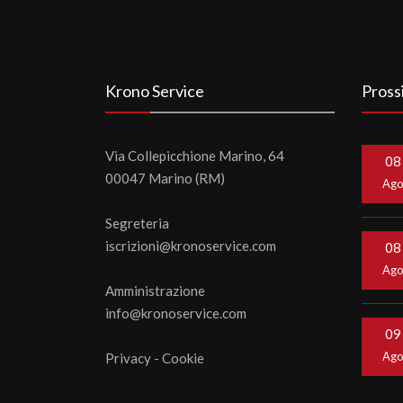
Krono Service
Pross
Via Collepicchione Marino, 64
08
00047 Marino (RM)
Ag
Segreteria
iscrizioni@kronoservice.com
08
Ag
Amministrazione
info@kronoservice.com
09
Ag
Privacy
-
Cookie