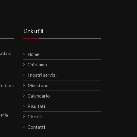
Link utili
ittà di
Home
Chi siamo
I nostri servizi
Milestone
Tratturo
Calendario
Risultati
per la
Circuiti
Contatti