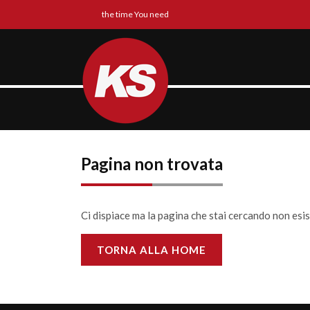
the time You need
Pagina non trovata
Ci dispiace ma la pagina che stai cercando non esi
TORNA ALLA HOME