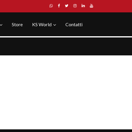
Store
KS World
Contatti