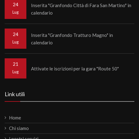
24
Inserita "Granfondo Città di Fara San Martino" in
Lug
calendario
24
Inserita "Granfondo Tratturo Magno" in
Lug
calendario
21
Attivate le iscrizioni per la gara "Route 50"
Lug
Link utili
Home
Chi siamo
I nostri servizi