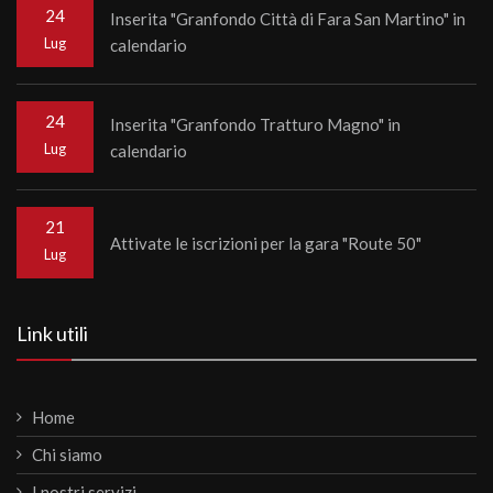
24
Inserita "Granfondo Città di Fara San Martino" in
Lug
calendario
24
Inserita "Granfondo Tratturo Magno" in
Lug
calendario
21
Attivate le iscrizioni per la gara "Route 50"
Lug
Link utili
Home
Chi siamo
I nostri servizi