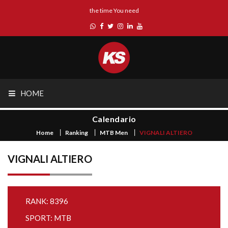
the time You need
HOME
Calendario
Home
Ranking
MTB Men
VIGNALI ALTIERO
VIGNALI ALTIERO
RANK: 8396
SPORT: MTB