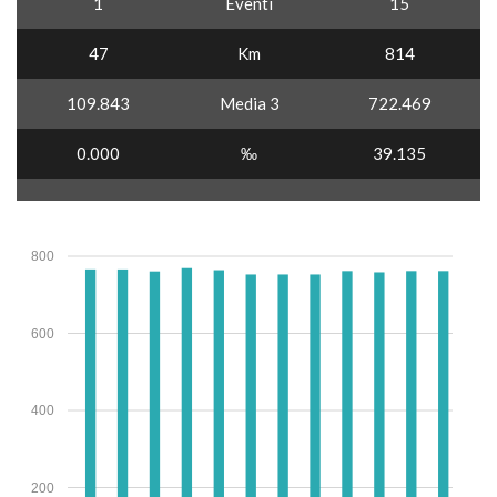
1
Eventi
15
47
Km
814
109.843
Media 3
722.469
0.000
‰
39.135
800
600
400
200