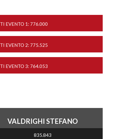
TI EVENTO 1: 776.000
TI EVENTO 2: 775.525
TI EVENTO 3: 764.053
VALDRIGHI STEFANO
835.843