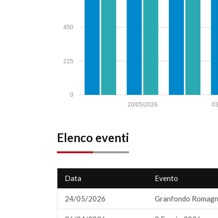
450
225
0
20/05/2026
03
Elenco eventi
Data
Evento
24/05/2026
Granfondo Romagn