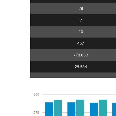
28
9
10
457
771.859
25.584
900
675