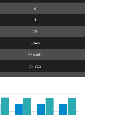
6
1
19
1046
776.632
59.212