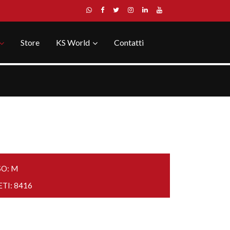
Store
KS World
Contatti
SO: M
ETI: 8416