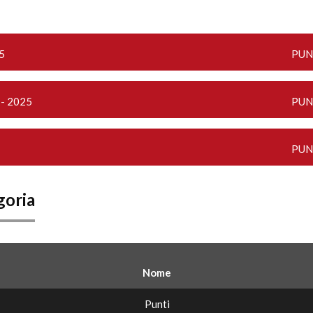
5
PUN
 - 2025
PUN
PUN
goria
Nome
Punti