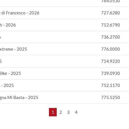
764.0530
e di Francesco - 2026
727.6280
h - 2026
712.6790
6
736.2700
Extreme - 2025
776.0000
5
714.9220
Bike - 2025
739.0930
 - 2025
752.1170
gna Mi Basta - 2025
775.5250
1
2
3
4