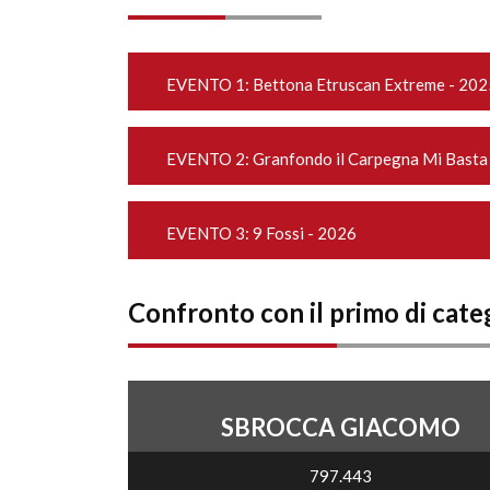
EVENTO 1:
Bettona Etruscan Extreme - 202
EVENTO 2:
Granfondo il Carpegna Mi Basta
EVENTO 3:
9 Fossi - 2026
Confronto con il primo di cate
SBROCCA GIACOMO
797.443