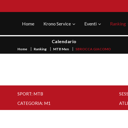
Home
Krono Service
Eventi
Ranking
Calendario
Home
Ranking
MTB Men
SBROCCA GIACOMO
SPORT: MTB
SES
CATEGORIA: M1
ATL