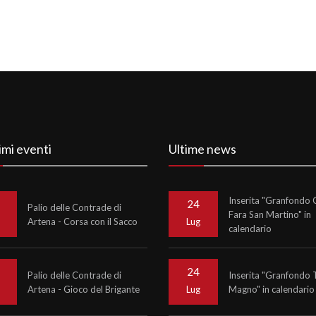
imi eventi
Ultime news
Inserita "Granfondo C
24
Palio delle Contrade di
Fara San Martino" in
Artena - Corsa con il Sacco
o
Lug
calendario
24
Palio delle Contrade di
Inserita "Granfondo 
Artena - Gioco del Brigante
Magno" in calendario
o
Lug