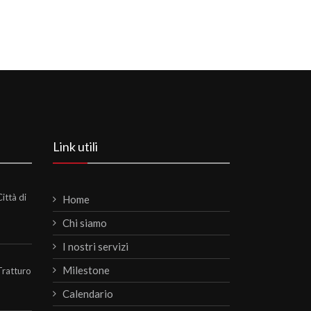
Link utili
ittà di
Home
Chi siamo
I nostri servizi
Milestone
Tratturo
Calendario