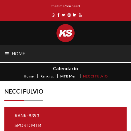
the time You need
HOME
Calendario
Home
Ranking
MTB Men
NECCI FULVIO
NECCI FULVIO
RANK: 8393
SPORT: MTB