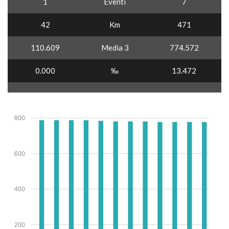
1
Eventi
7
42
Km
471
110.609
Media 3
774.572
0.000
‰
13.472
800
600
400
200