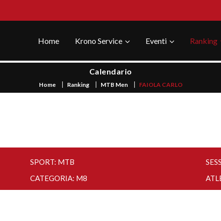
Home
Krono Service
Eventi
Ranking
Calendario
Home
Ranking
MTB Men
FAIOLA CARLO
SPORT: MTB
SES
CATEGORIA: M8
ATL