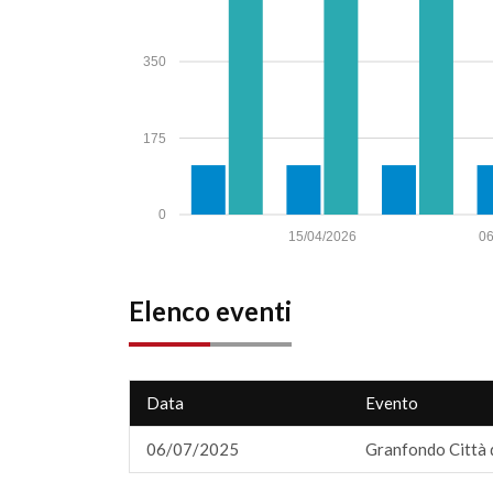
350
175
0
15/04/2026
06
Elenco eventi
Data
Evento
06/07/2025
Granfondo Città 