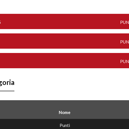
5
PUN
PUN
PUN
goria
Nome
Punti