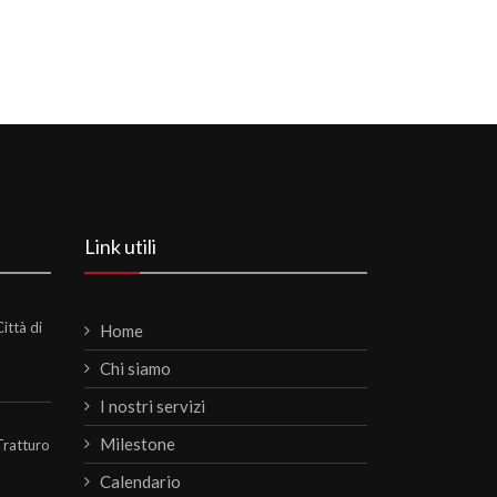
Link utili
ittà di
Home
Chi siamo
I nostri servizi
Milestone
Tratturo
Calendario