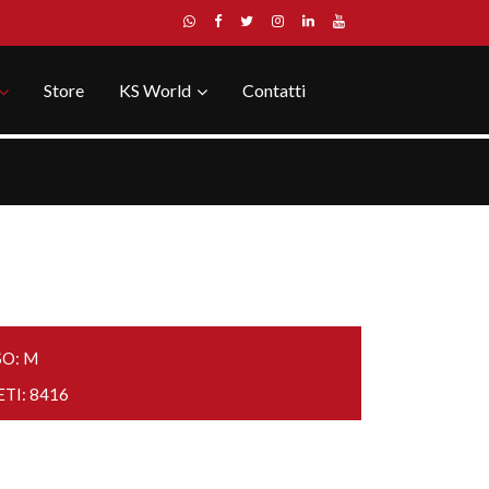
Store
KS World
Contatti
SO: M
ETI: 8416