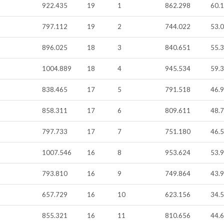
922.435
19
1
862.298
60.
797.112
19
2
744.022
53.
896.025
18
3
840.651
55.
1004.889
18
4
945.534
59.
838.465
17
5
791.518
46.
858.311
17
6
809.611
48.
797.733
17
7
751.180
46.
1007.546
16
8
953.624
53.
793.810
16
9
749.864
43.
657.729
16
10
623.156
34.
855.321
16
11
810.656
44.