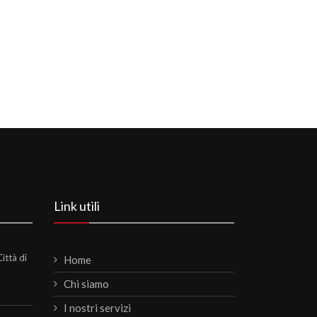
Link utili
ittà di
Home
Chi siamo
I nostri servizi