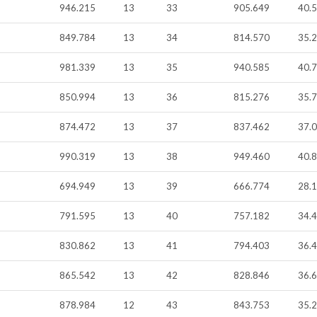
946.215
13
33
905.649
40.
849.784
13
34
814.570
35.
981.339
13
35
940.585
40.
850.994
13
36
815.276
35.
874.472
13
37
837.462
37.
990.319
13
38
949.460
40.
694.949
13
39
666.774
28.
791.595
13
40
757.182
34.
830.862
13
41
794.403
36.
865.542
13
42
828.846
36.
878.984
12
43
843.753
35.