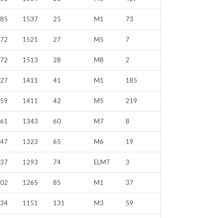
485
1537
25
M1
73
072
1521
27
M5
7
372
1513
28
M8
2
027
1411
41
M1
185
059
1411
42
M5
219
861
1343
60
M7
8
147
1323
65
M6
19
137
1293
74
ELMT
3
202
1265
85
M1
37
334
1151
131
M3
59