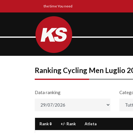
the time You need
Ranking Cycling Men Luglio 2
Data ranking
Catego
Rank
+/- Rank
Atleta