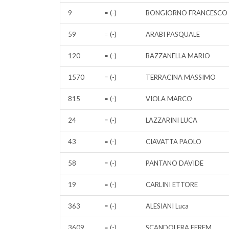
9
= (-)
BONGIORNO FRANCESCO
59
= (-)
ARABI PASQUALE
120
= (-)
BAZZANELLA MARIO
1570
= (-)
TERRACINA MASSIMO
815
= (-)
VIOLA MARCO
24
= (-)
LAZZARINI LUCA
43
= (-)
CIAVATTA PAOLO
58
= (-)
PANTANO DAVIDE
19
= (-)
CARLINI ETTORE
363
= (-)
ALESIANI Luca
3609
= (-)
SCANDOLERA EFREM