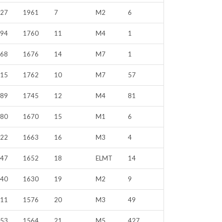
727
1961
7
M2
6
894
1760
11
M4
1
368
1676
14
M7
1
315
1762
10
M7
57
789
1745
12
M4
81
580
1670
15
M1
6
322
1663
16
M3
4
247
1652
18
ELMT
14
640
1630
19
M2
9
311
1576
20
M3
49
553
1564
21
M5
427