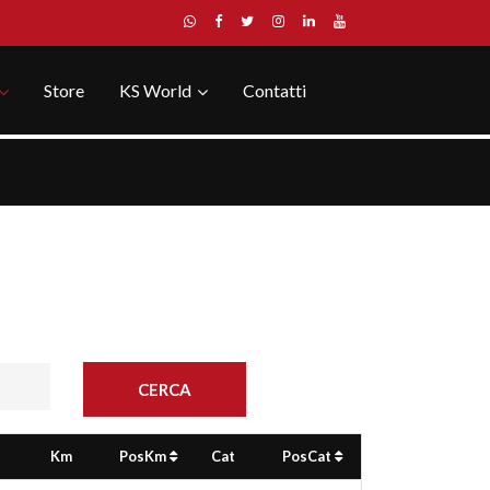
Store
KS World
Contatti
Km
PosKm
Cat
PosCat