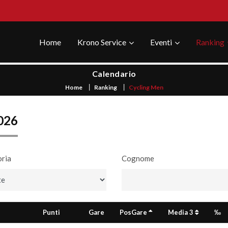
Home
Krono Service
Eventi
Ranking
Calendario
Home
Ranking
Cycling Men
026
ria
Cognome
Punti
Gare
PosGare
Media 3
‰