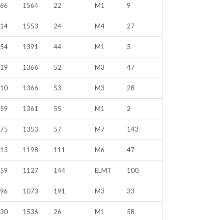
566
1564
22
M1
9
214
1553
24
M4
27
754
1391
44
M1
3
719
1366
52
M3
47
010
1366
53
M3
28
859
1361
55
M1
2
175
1353
57
M7
143
413
1198
111
M6
47
459
1127
144
ELMT
100
696
1073
191
M3
33
230
1536
26
M1
58