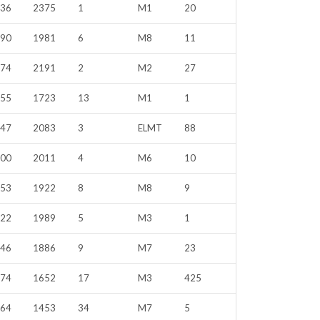
136
2375
1
M1
20
090
1981
6
M8
11
374
2191
2
M2
27
355
1723
13
M1
1
947
2083
3
ELMT
88
700
2011
4
M6
10
553
1922
8
M8
9
922
1989
5
M3
1
946
1886
9
M7
23
574
1652
17
M3
425
664
1453
34
M7
5