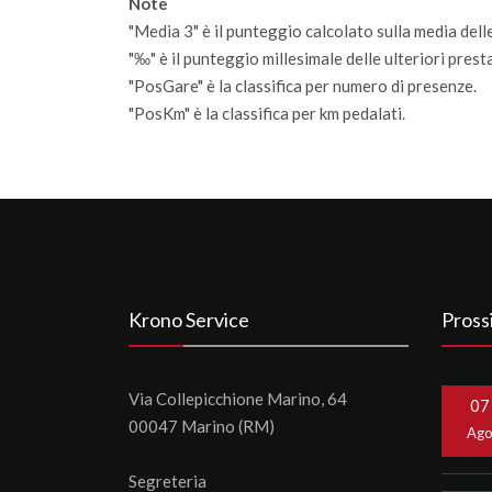
Note
"Media 3" è il punteggio calcolato sulla media delle
"‰" è il punteggio millesimale delle ulteriori prestaz
"PosGare" è la classifica per numero di presenze.
"PosKm" è la classifica per km pedalati.
Krono Service
Pross
Via Collepicchione Marino, 64
07
00047 Marino (RM)
Ag
Segreteria