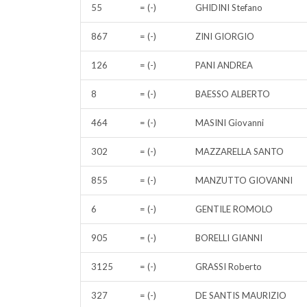
55
= (-)
GHIDINI Stefano
867
= (-)
ZINI GIORGIO
126
= (-)
PANI ANDREA
8
= (-)
BAESSO ALBERTO
464
= (-)
MASINI Giovanni
302
= (-)
MAZZARELLA SANTO
855
= (-)
MANZUTTO GIOVANNI
6
= (-)
GENTILE ROMOLO
905
= (-)
BORELLI GIANNI
3125
= (-)
GRASSI Roberto
327
= (-)
DE SANTIS MAURIZIO