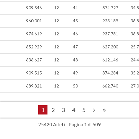
909.546
12
44
874.727
34.
960.001
12
45
923.189
36.
974.619
12
46
937.781
36.
652.929
12
47
627.200
25.
636.627
12
48
612.146
24.
909.515
12
49
874.284
35.
689.821
12
50
662.740
27.
1
2
3
4
5
25420 Atleti - Pagina 1 di 509