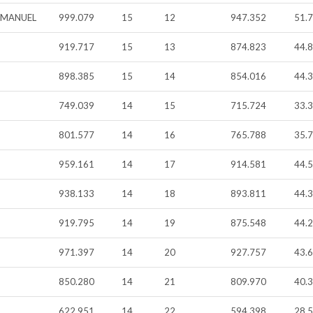
 MANUEL
999.079
15
12
947.352
51.
919.717
15
13
874.823
44.
898.385
15
14
854.016
44.
749.039
14
15
715.724
33.
801.577
14
16
765.788
35.
959.161
14
17
914.581
44.
938.133
14
18
893.811
44.
919.795
14
19
875.548
44.
971.397
14
20
927.757
43.
850.280
14
21
809.970
40.
622.951
14
22
594.398
28.