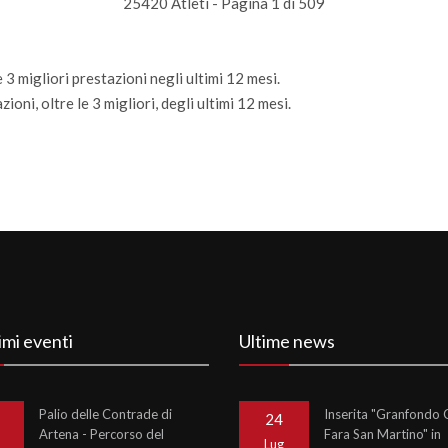
25420 Atleti - Pagina 1 di 509
 3 migliori prestazioni negli ultimi 12 mesi.
ioni, oltre le 3 migliori, degli ultimi 12 mesi.
imi eventi
Ultime news
Palio delle Contrade di
Inserita "Granfondo C
24
Artena - Percorso del
Fara San Martino" in
o
Lug