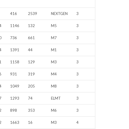
416
2539
NEXTGEN
3
4
1146
132
M5
3
0
736
661
M7
3
4
1391
44
M1
3
1
1158
129
M3
3
6
931
319
M4
3
4
1049
205
M8
3
7
1293
74
ELMT
3
2
898
353
M6
3
2
1663
16
M3
4