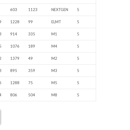
603
1123
NEXTGEN
5
9
1228
99
ELMT
5
3
914
335
M1
5
5
1076
189
M4
5
2
1379
49
M2
5
3
895
359
M3
5
6
1288
75
M5
5
4
806
504
M8
5