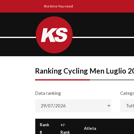
the time You need
Ranking Cycling Men Luglio 2
Data ranking
Catego
Rank
+/-
Atleta
Rank