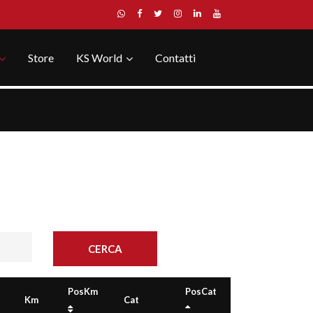
Store
KS World
Contatti
PosKm
PosCat
Km
Cat