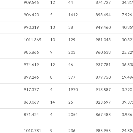
909.546
12
44
874.727
34.81
906.420
5
1412
898.494
7.926
990.319
13
38
949.460
40.85
1011.365
10
129
981.043
30.32
985.866
9
203
960.638
25.22
974.619
12
46
937.781
36.83
899.246
8
377
879.750
19.49
917.377
4
1970
913.587
3.790
863.069
14
25
823.697
39.37
871.424
4
2054
867.488
3.936
1010.781
9
236
985.955
24.82