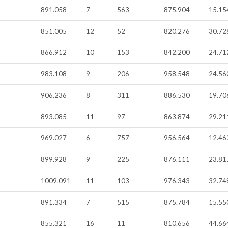
891.058
7
563
875.904
15.15
851.005
12
52
820.276
30.72
866.912
10
153
842.200
24.71
983.108
9
206
958.548
24.56
906.236
8
311
886.530
19.70
893.085
11
97
863.874
29.21
969.027
6
757
956.564
12.46
899.928
9
225
876.111
23.81
1009.091
11
103
976.343
32.74
891.334
7
515
875.784
15.55
855.321
16
11
810.656
44.66