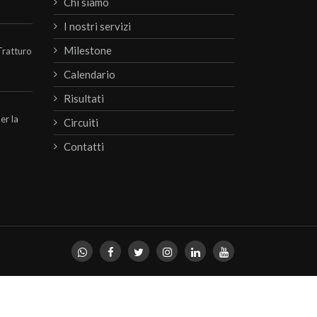
Chi siamo
I nostri servizi
Milestone
Tratturo
Calendario
Risultati
per la
Circuiti
Contatti