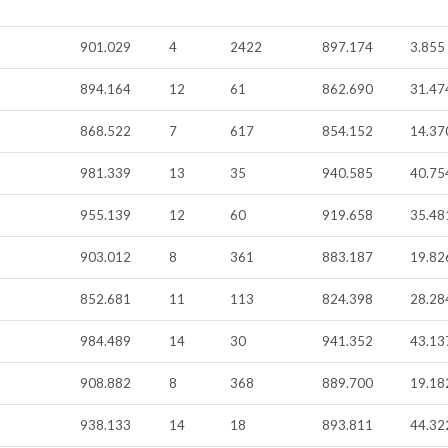
901.029
4
2422
897.174
3.855
894.164
12
61
862.690
31.47
868.522
7
617
854.152
14.37
981.339
13
35
940.585
40.75
955.139
12
60
919.658
35.48
903.012
8
361
883.187
19.82
852.681
11
113
824.398
28.28
984.489
14
30
941.352
43.13
908.882
8
368
889.700
19.18
938.133
14
18
893.811
44.32