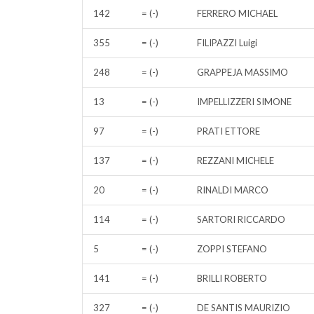
142
= (-)
FERRERO MICHAEL
355
= (-)
FILIPAZZI Luigi
248
= (-)
GRAPPEJA MASSIMO
13
= (-)
IMPELLIZZERI SIMONE
97
= (-)
PRATI ETTORE
137
= (-)
REZZANI MICHELE
20
= (-)
RINALDI MARCO
114
= (-)
SARTORI RICCARDO
5
= (-)
ZOPPI STEFANO
141
= (-)
BRILLI ROBERTO
327
= (-)
DE SANTIS MAURIZIO