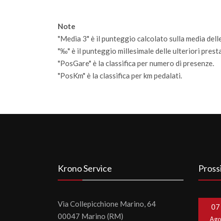
Note
"Media 3" è il punteggio calcolato sulla media delle
"‰" è il punteggio millesimale delle ulteriori prestaz
"PosGare" è la classifica per numero di presenze.
"PosKm" è la classifica per km pedalati.
Krono Service
Pross
Via Collepicchione Marino, 64
07
00047 Marino (RM)
Ag