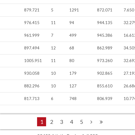
879.721
5
1291
872.071
7.650
976.415
11
94
944.135
32.27
961.999
7
499
945.386
16.61
897.494
12
68
862.989
34.50
1005.951
11
80
973.260
32.69
930.058
10
179
902.865
27.19
882.296
10
127
855.610
26.68
817.713
6
748
806.939
10.77
1
2
3
4
5