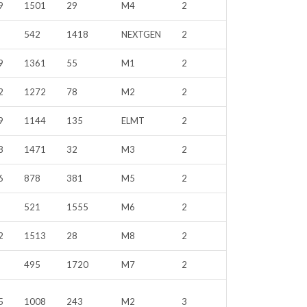
9
1501
29
M4
2
542
1418
NEXTGEN
2
9
1361
55
M1
2
2
1272
78
M2
2
9
1144
135
ELMT
2
8
1471
32
M3
2
6
878
381
M5
2
521
1555
M6
2
2
1513
28
M8
2
495
1720
M7
2
5
1008
243
M2
3