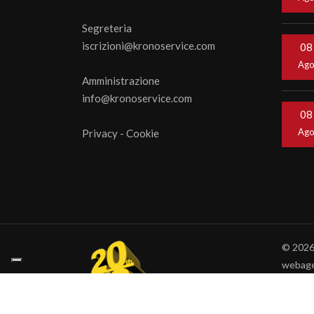
Segreteria
iscrizioni@kronoservice.com
08
Ag
Amministrazione
info@kronoservice.com
08
Ag
Privacy
-
Cookie
© 202
webage