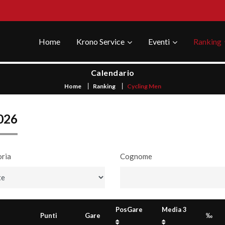
Home
Krono Service
Eventi
Ranking
Calendario
Home
Ranking
Cycling Men
026
ria
Cognome
PosGare
Media 3
Punti
Gare
‰