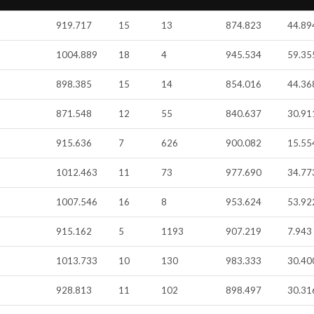
919.717
15
13
874.823
44.89
1004.889
18
4
945.534
59.35
898.385
15
14
854.016
44.36
871.548
12
55
840.637
30.91
915.636
7
626
900.082
15.55
1012.463
11
73
977.690
34.77
1007.546
16
8
953.624
53.92
915.162
5
1193
907.219
7.943
1013.733
10
130
983.333
30.40
928.813
11
102
898.497
30.31