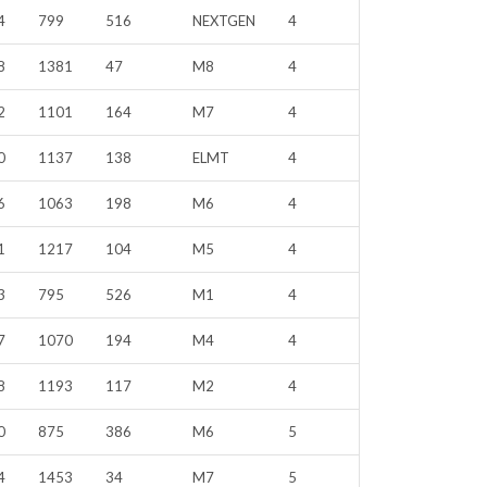
4
799
516
NEXTGEN
4
8
1381
47
M8
4
2
1101
164
M7
4
0
1137
138
ELMT
4
6
1063
198
M6
4
1
1217
104
M5
4
3
795
526
M1
4
7
1070
194
M4
4
8
1193
117
M2
4
0
875
386
M6
5
4
1453
34
M7
5