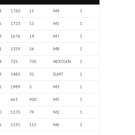
4
1760
11
M4
1
5
1723
13
M1
1
8
1676
14
M7
1
1
1359
56
M8
1
4
725
705
NEXTGEN
1
3
1485
31
ELMT
1
2
1989
5
M3
1
661
900
M5
1
0
1270
79
M2
1
6
1195
115
M6
1