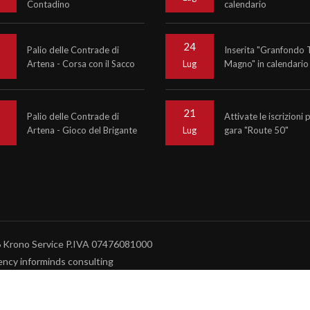
Contadino
calendario
24
Palio delle Contrade di
Inserita "Granfondo 
Artena - Corsa con il Sacco
Magno" in calendario
o
Lug
21
Palio delle Contrade di
Attivate le iscrizioni 
Artena - Gioco del Brigante
gara "Route 50"
o
Lug
6
Krono Service
P.IVA 07476081000
ncy informinds consulting