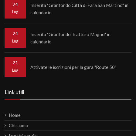
24
Inserita "Granfondo Città di Fara San Martino" in
Lug
calendario
24
Inserita "Granfondo Tratturo Magno" in
Lug
calendario
21
Attivate le iscrizioni per la gara "Route 50"
Lug
Link utili
Home
Chi siamo
I nostri servizi