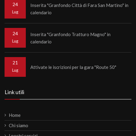
24
Inserita "Granfondo Città di Fara San Martino" in
Lug
calendario
24
Inserita "Granfondo Tratturo Magno" in
Lug
calendario
21
Attivate le iscrizioni per la gara "Route 50"
Lug
Link utili
Home
Chi siamo
I nostri servizi