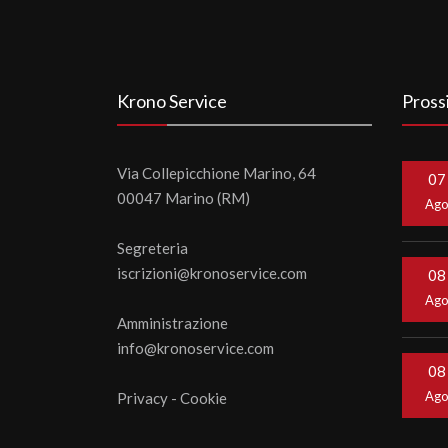
Krono Service
Pross
Via Collepicchione Marino, 64
07
00047 Marino (RM)
Ag
Segreteria
iscrizioni@kronoservice.com
08
Ag
Amministrazione
info@kronoservice.com
08
Ag
Privacy
-
Cookie