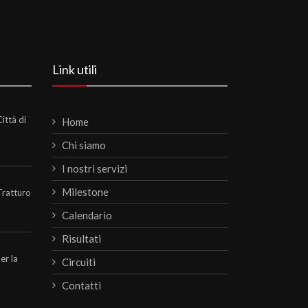
Link utili
ittà di
Home
Chi siamo
I nostri servizi
Milestone
Tratturo
Calendario
Risultati
per la
Circuiti
Contatti