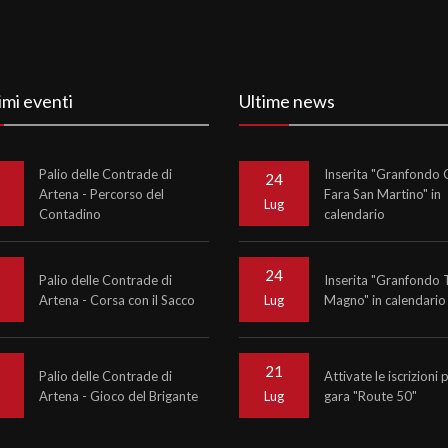
imi eventi
Ultime news
Palio delle Contrade di
Inserita "Granfondo C
24
Artena - Percorso del
Fara San Martino" in
o
Lug
Contadino
calendario
24
Palio delle Contrade di
Inserita "Granfondo 
Artena - Corsa con il Sacco
Magno" in calendario
o
Lug
21
Palio delle Contrade di
Attivate le iscrizioni 
Artena - Gioco del Brigante
gara "Route 50"
o
Lug