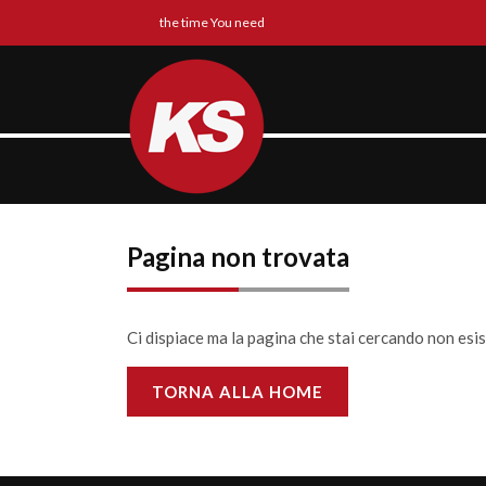
the time You need
Pagina non trovata
Ci dispiace ma la pagina che stai cercando non esi
TORNA ALLA HOME