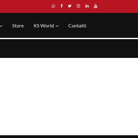
Store
KS World
Contatti