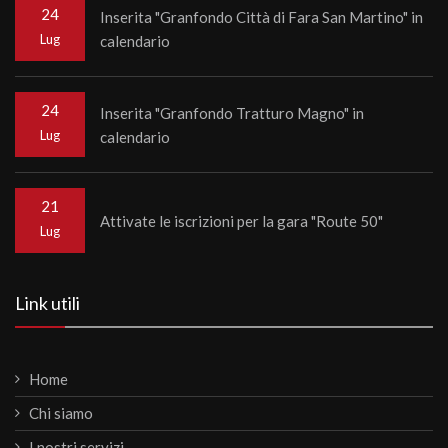
24
Inserita "Granfondo Città di Fara San Martino" in
Lug
calendario
24
Inserita "Granfondo Tratturo Magno" in
Lug
calendario
21
Attivate le iscrizioni per la gara "Route 50"
Lug
Link utili
Home
Chi siamo
I nostri servizi