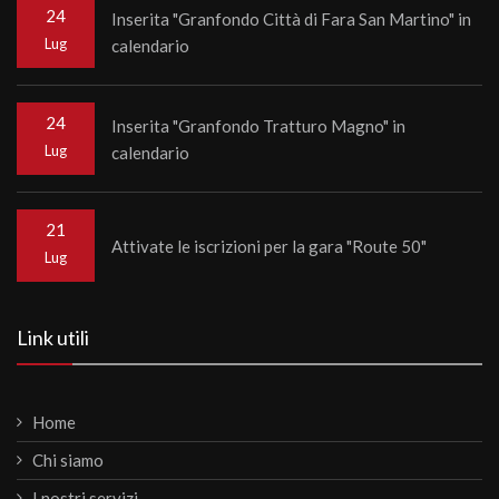
24
Inserita "Granfondo Città di Fara San Martino" in
Lug
calendario
24
Inserita "Granfondo Tratturo Magno" in
Lug
calendario
21
Attivate le iscrizioni per la gara "Route 50"
Lug
Link utili
Home
Chi siamo
I nostri servizi