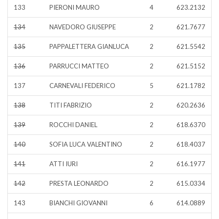
133
PIERONI MAURO
4
623.2132
134
NAVEDORO GIUSEPPE
2
621.7677
135
PAPPALETTERA GIANLUCA
2
621.5542
136
PARRUCCI MATTEO
2
621.5152
137
CARNEVALI FEDERICO
5
621.1782
138
TITI FABRIZIO
2
620.2636
139
ROCCHI DANIEL
2
618.6370
140
SOFIA LUCA VALENTINO
2
618.4037
141
ATTI IURI
2
616.1977
142
PRESTA LEONARDO
2
615.0334
143
BIANCHI GIOVANNI
6
614.0889