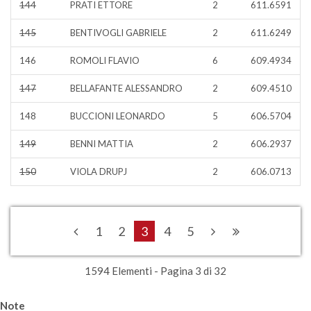
144
PRATI ETTORE
2
611.6591
145
BENTIVOGLI GABRIELE
2
611.6249
146
ROMOLI FLAVIO
6
609.4934
147
BELLAFANTE ALESSANDRO
2
609.4510
148
BUCCIONI LEONARDO
5
606.5704
149
BENNI MATTIA
2
606.2937
150
VIOLA DRUPJ
2
606.0713
1
2
3
4
5
1594 Elementi - Pagina 3 di 32
Note