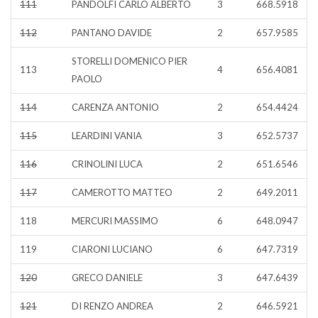
111
PANDOLFI CARLO ALBERTO
3
668.5918
112
PANTANO DAVIDE
2
657.9585
STORELLI DOMENICO PIER
113
4
656.4081
PAOLO
114
CARENZA ANTONIO
2
654.4424
115
LEARDINI VANIA
3
652.5737
116
CRINOLINI LUCA
2
651.6546
117
CAMEROTTO MATTEO
2
649.2011
118
MERCURI MASSIMO
6
648.0947
119
CIARONI LUCIANO
6
647.7319
120
GRECO DANIELE
3
647.6439
121
DI RENZO ANDREA
2
646.5921