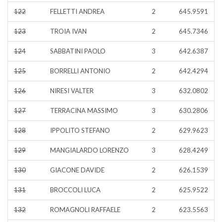
122
FELLETTI ANDREA
2
645.9591
123
TROIA IVAN
2
645.7346
124
SABBATINI PAOLO
3
642.6387
125
BORRELLI ANTONIO
2
642.4294
126
NIRESI VALTER
3
632.0802
127
TERRACINA MASSIMO
3
630.2806
128
IPPOLITO STEFANO
2
629.9623
129
MANGIALARDO LORENZO
3
628.4249
130
GIACONE DAVIDE
2
626.1539
131
BROCCOLI LUCA
2
625.9522
132
ROMAGNOLI RAFFAELE
2
623.5563