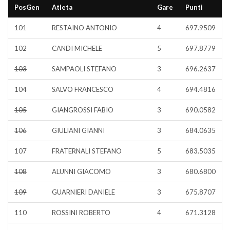
PosGen
Atleta
Gare
Punti
101
RESTAINO ANTONIO
4
697.9509
102
CANDI MICHELE
5
697.8779
103
SAMPAOLI STEFANO
3
696.2637
104
SALVO FRANCESCO
4
694.4816
105
GIANGROSSI FABIO
3
690.0582
106
GIULIANI GIANNI
3
684.0635
107
FRATERNALI STEFANO
5
683.5035
108
ALUNNI GIACOMO
3
680.6800
109
GUARNIERI DANIELE
3
675.8707
110
ROSSINI ROBERTO
4
671.3128